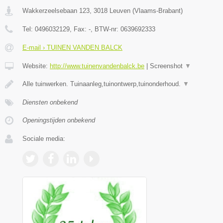
Wakkerzeelsebaan 123
,
3018
Leuven
(
Vlaams-Brabant
)
Tel:
0496032129
, Fax:
-
, BTW-nr:
0639692333
E-mail › TUINEN VANDEN BALCK
Website:
http://www.tuinenvandenbalck.be
|
Screenshot
▼
Alle tuinwerken. Tuinaanleg,tuinontwerp,tuinonderhoud.
▼
Diensten onbekend
Openingstijden onbekend
Sociale media: