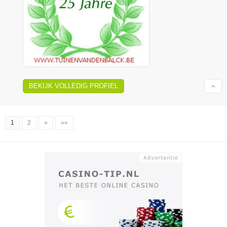
BEKIJK VOLLEDIG PROFIEL
1
2
»
»»