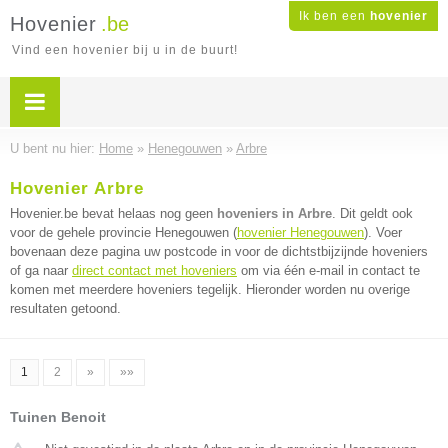
Ik ben een
hovenier
Hovenier
.be
Vind een hovenier bij u in de buurt!
U bent nu hier:
Home
»
Henegouwen
»
Arbre
Hovenier Arbre
Hovenier.be bevat helaas nog geen
hoveniers in Arbre
. Dit geldt ook
voor de gehele provincie Henegouwen (
hovenier Henegouwen
). Voer
bovenaan deze pagina uw postcode in voor de dichtstbijzijnde hoveniers
of ga naar
direct contact met hoveniers
om via één e-mail in contact te
komen met meerdere hoveniers tegelijk. Hieronder worden nu overige
resultaten getoond.
1
2
»
»»
Tuinen Benoit