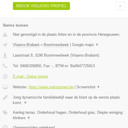
BEKIJK VOLLEDIG PROFIEL
Swins tuinen
Niet gevestigd in de plaats Arbre en in de provincie Henegouwen.
Vlaams-Brabant
»
Boortmeerbeek
|
Google maps
▼
Laarstraat 8
,
3190
Boortmeerbeek
(
Vlaams-Brabant
)
Tel:
0468/206856
, Fax:
-
, BTW-nr:
Be0647725913
E-mail › Swins tuinen
Website:
https://www.swinstuinen.be
|
Screenshot
▼
Jong dynamische familiebedrijf waar de klant op de eerste plaats
komt.
▼
Aanleg terras, Onderhoud hagen, Onderhoud gras, Diepte reiniging
klinkers
▼
Openingstijden onbekend