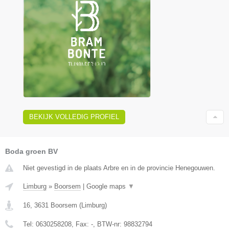
BEKIJK VOLLEDIG PROFIEL
Boda groen BV
Niet gevestigd in de plaats Arbre en in de provincie Henegouwen.
Limburg
»
Boorsem
|
Google maps
▼
16
,
3631
Boorsem
(
Limburg
)
Tel:
0630258208
, Fax:
-
, BTW-nr:
98832794