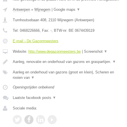
Antwerpen
»
Wijnegem
|
Google maps
▼
Turnhoutsebaan 408
,
2110
Wijnegem
(
Antwerpen
)
Tel:
0468226666
, Fax:
-
, BTW-nr:
BE 0674439119
E-mail › De Gazonmeesters
Website:
http://www.degazonmeesters.be
|
Screenshot
▼
Aanleg, renovatie en onderhoud van gazons en graspartijen.
▼
Aanleg en onderhoud van gazons (groot en klein), Scheren en
rooien van
▼
Openingstijden onbekend
Laatste facebook posts
▼
Sociale media: