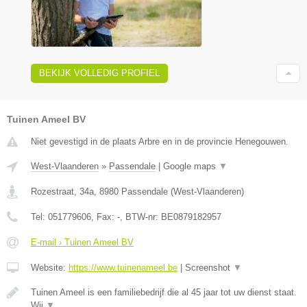
BEKIJK VOLLEDIG PROFIEL
Tuinen Ameel BV
Niet gevestigd in de plaats Arbre en in de provincie Henegouwen.
West-Vlaanderen
»
Passendale
|
Google maps
▼
Rozestraat, 34a
,
8980
Passendale
(
West-Vlaanderen
)
Tel:
051779606
, Fax:
-
, BTW-nr:
BE0879182957
E-mail › Tuinen Ameel BV
Website:
https://www.tuinenameel.be
|
Screenshot
▼
Tuinen Ameel is een familiebedrijf die al 45 jaar tot uw dienst staat.
Wij
▼