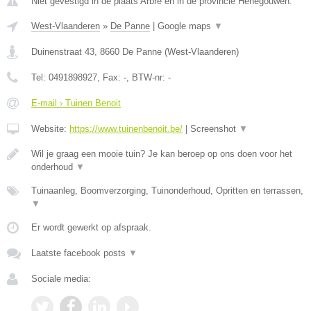
Niet gevestigd in de plaats Arbre en in de provincie Henegouwen.
West-Vlaanderen
»
De Panne
|
Google maps
▼
Duinenstraat 43
,
8660
De Panne
(
West-Vlaanderen
)
Tel:
0491898927
, Fax:
-
, BTW-nr:
-
E-mail › Tuinen Benoit
Website:
https://www.tuinenbenoit.be/
|
Screenshot
▼
Wil je graag een mooie tuin? Je kan beroep op ons doen voor het
onderhoud
▼
Tuinaanleg, Boomverzorging, Tuinonderhoud, Opritten en terrassen,
▼
Er wordt gewerkt op afspraak.
Laatste facebook posts
▼
Sociale media: