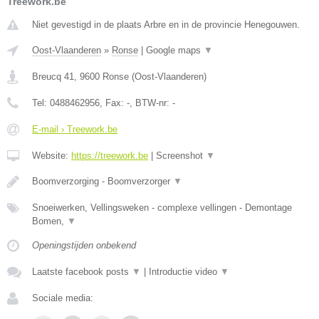
Treework.be
Niet gevestigd in de plaats Arbre en in de provincie Henegouwen.
Oost-Vlaanderen
»
Ronse
|
Google maps
▼
Breucq 41
,
9600
Ronse
(
Oost-Vlaanderen
)
Tel:
0488462956
, Fax:
-
, BTW-nr:
-
E-mail › Treework.be
Website:
https://treework.be
|
Screenshot
▼
Boomverzorging - Boomverzorger
▼
Snoeiwerken, Vellingsweken - complexe vellingen - Demontage
Bomen,
▼
Openingstijden onbekend
Laatste facebook posts
▼
|
Introductie video
▼
Sociale media: