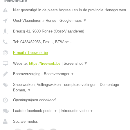
Treework.be
Niet gevestigd in de plaats Angreau en in de provincie Henegouwen.
Oost-Vlaanderen
»
Ronse
|
Google maps
▼
Breucq 41
,
9600
Ronse
(
Oost-Vlaanderen
)
Tel:
0488462956
, Fax:
-
, BTW-nr:
-
E-mail › Treework.be
Website:
https://treework.be
|
Screenshot
▼
Boomverzorging - Boomverzorger
▼
Snoeiwerken, Vellingsweken - complexe vellingen - Demontage
Bomen,
▼
Openingstijden onbekend
Laatste facebook posts
▼
|
Introductie video
▼
Sociale media: