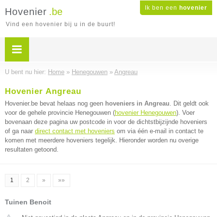
Ik ben een
hovenier
Hovenier
.be
Vind een hovenier bij u in de buurt!
U bent nu hier:
Home
»
Henegouwen
»
Angreau
Hovenier Angreau
Hovenier.be bevat helaas nog geen
hoveniers in Angreau
. Dit geldt ook
voor de gehele provincie Henegouwen (
hovenier Henegouwen
). Voer
bovenaan deze pagina uw postcode in voor de dichtstbijzijnde hoveniers
of ga naar
direct contact met hoveniers
om via één e-mail in contact te
komen met meerdere hoveniers tegelijk. Hieronder worden nu overige
resultaten getoond.
1
2
»
»»
Tuinen Benoit