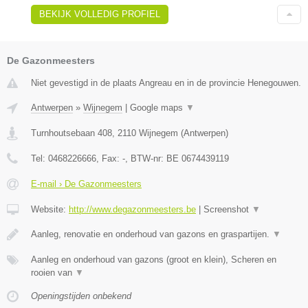
BEKIJK VOLLEDIG PROFIEL
De Gazonmeesters
Niet gevestigd in de plaats Angreau en in de provincie Henegouwen.
Antwerpen
»
Wijnegem
|
Google maps
▼
Turnhoutsebaan 408
,
2110
Wijnegem
(
Antwerpen
)
Tel:
0468226666
, Fax:
-
, BTW-nr:
BE 0674439119
E-mail › De Gazonmeesters
Website:
http://www.degazonmeesters.be
|
Screenshot
▼
Aanleg, renovatie en onderhoud van gazons en graspartijen.
▼
Aanleg en onderhoud van gazons (groot en klein), Scheren en
rooien van
▼
Openingstijden onbekend