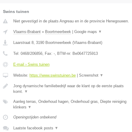
Swins tuinen
Niet gevestigd in de plaats Angreau en in de provincie Henegouwen.
Vlaams-Brabant
»
Boortmeerbeek
|
Google maps
▼
Laarstraat 8
,
3190
Boortmeerbeek
(
Vlaams-Brabant
)
Tel:
0468/206856
, Fax:
-
, BTW-nr:
Be0647725913
E-mail › Swins tuinen
Website:
https://www.swinstuinen.be
|
Screenshot
▼
Jong dynamische familiebedrijf waar de klant op de eerste plaats
komt.
▼
Aanleg terras, Onderhoud hagen, Onderhoud gras, Diepte reiniging
klinkers
▼
Openingstijden onbekend
Laatste facebook posts
▼