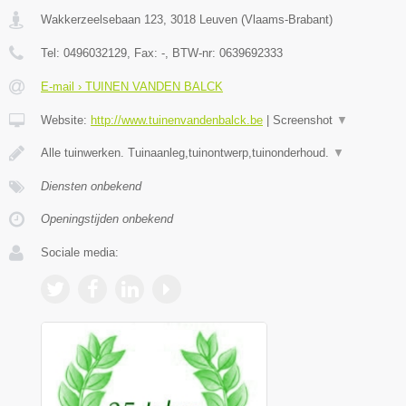
Wakkerzeelsebaan 123
,
3018
Leuven
(
Vlaams-Brabant
)
Tel:
0496032129
, Fax:
-
, BTW-nr:
0639692333
E-mail › TUINEN VANDEN BALCK
Website:
http://www.tuinenvandenbalck.be
|
Screenshot
▼
Alle tuinwerken. Tuinaanleg,tuinontwerp,tuinonderhoud.
▼
Diensten onbekend
Openingstijden onbekend
Sociale media: