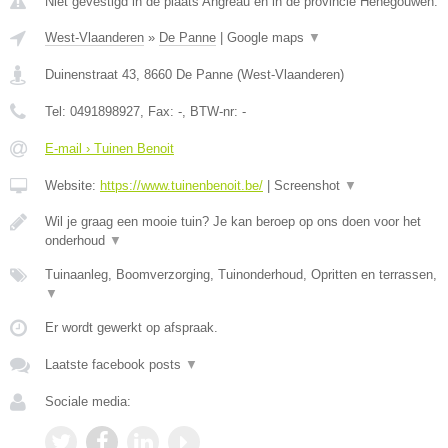
Niet gevestigd in de plaats Angreau en in de provincie Henegouwen.
West-Vlaanderen
»
De Panne
|
Google maps
▼
Duinenstraat 43
,
8660
De Panne
(
West-Vlaanderen
)
Tel:
0491898927
, Fax:
-
, BTW-nr:
-
E-mail › Tuinen Benoit
Website:
https://www.tuinenbenoit.be/
|
Screenshot
▼
Wil je graag een mooie tuin? Je kan beroep op ons doen voor het
onderhoud
▼
Tuinaanleg, Boomverzorging, Tuinonderhoud, Opritten en terrassen,
▼
Er wordt gewerkt op afspraak.
Laatste facebook posts
▼
Sociale media: