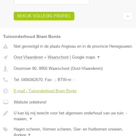
BEKIJK VOLLEDIG PROFIEL
Tuinonderhoud Bram Bonte
Niet gevestigd in de plaats Angreau en in de provincie Henegouwen.
Oost-Vlaanderen
»
Waarschoot
|
Google maps
▼
Oostmoer 90
,
9950
Waarschoot
(
Oost-Vlaanderen
)
Tel:
0494362670
, Fax:
-
, BTW-nr:
-
E-mail › Tuinonderhoud Bram Bonte
Website onbekend
U kan bij mij terecht voor het algemeen onderhoud van uw tuin: -
maaien,
▼
Hagen scheren, Vormen scheren, Sier- en fruitbomen snoeien,
Andere
▼