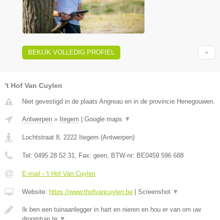
BEKIJK VOLLEDIG PROFIEL
't Hof Van Cuylen
Niet gevestigd in de plaats Angreau en in de provincie Henegouwen.
Antwerpen
»
Itegem
|
Google maps
▼
Lochtstraat 8
,
2222
Itegem
(
Antwerpen
)
Tel:
0495 28 52 31
, Fax:
geen
, BTW-nr:
BE0459 596 688
E-mail › 't Hof Van Cuylen
Website:
https://www.thofvancuylen.be
|
Screenshot
▼
Ik ben een tuinaanlegger in hart en nieren en hou er van om uw
droomtuin te
▼