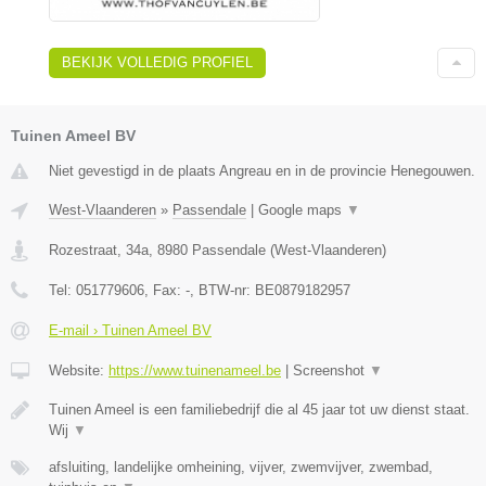
BEKIJK VOLLEDIG PROFIEL
Tuinen Ameel BV
Niet gevestigd in de plaats Angreau en in de provincie Henegouwen.
West-Vlaanderen
»
Passendale
|
Google maps
▼
Rozestraat, 34a
,
8980
Passendale
(
West-Vlaanderen
)
Tel:
051779606
, Fax:
-
, BTW-nr:
BE0879182957
E-mail › Tuinen Ameel BV
Website:
https://www.tuinenameel.be
|
Screenshot
▼
Tuinen Ameel is een familiebedrijf die al 45 jaar tot uw dienst staat.
Wij
▼
afsluiting, landelijke omheining, vijver, zwemvijver, zwembad,