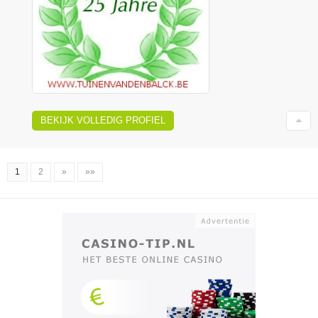
BEKIJK VOLLEDIG PROFIEL
1
2
»
»»