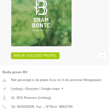
BEKIJK VOLLEDIG PROFIEL
Boda groen BV
Niet gevestigd in de plaats Acoz en in de provincie Henegouwen.
Limburg
»
Boorsem
|
Google maps
▼
16
,
3631
Boorsem
(
Limburg
)
Tel:
0630258208
, Fax:
-
, BTW-nr:
98832794