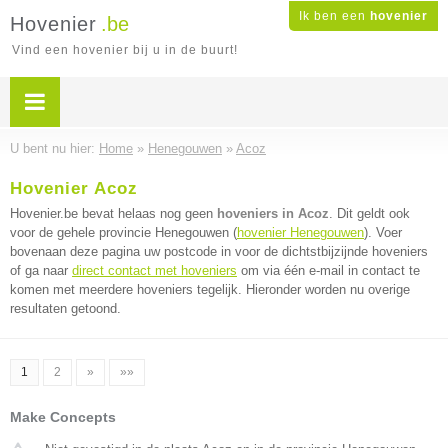
Ik ben een
hovenier
Hovenier
.be
Vind een hovenier bij u in de buurt!
U bent nu hier:
Home
»
Henegouwen
»
Acoz
Hovenier Acoz
Hovenier.be bevat helaas nog geen
hoveniers in Acoz
. Dit geldt ook
voor de gehele provincie Henegouwen (
hovenier Henegouwen
). Voer
bovenaan deze pagina uw postcode in voor de dichtstbijzijnde hoveniers
of ga naar
direct contact met hoveniers
om via één e-mail in contact te
komen met meerdere hoveniers tegelijk. Hieronder worden nu overige
resultaten getoond.
1
2
»
»»
Make Concepts