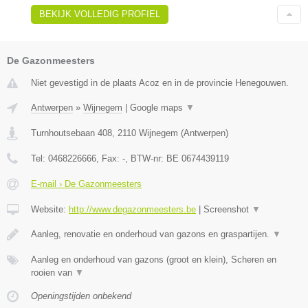
BEKIJK VOLLEDIG PROFIEL
De Gazonmeesters
Niet gevestigd in de plaats Acoz en in de provincie Henegouwen.
Antwerpen
»
Wijnegem
|
Google maps
▼
Turnhoutsebaan 408
,
2110
Wijnegem
(
Antwerpen
)
Tel:
0468226666
, Fax:
-
, BTW-nr:
BE 0674439119
E-mail › De Gazonmeesters
Website:
http://www.degazonmeesters.be
|
Screenshot
▼
Aanleg, renovatie en onderhoud van gazons en graspartijen.
▼
Aanleg en onderhoud van gazons (groot en klein), Scheren en
rooien van
▼
Openingstijden onbekend