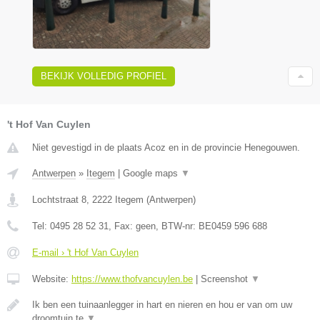
BEKIJK VOLLEDIG PROFIEL
't Hof Van Cuylen
Niet gevestigd in de plaats Acoz en in de provincie Henegouwen.
Antwerpen
»
Itegem
|
Google maps
▼
Lochtstraat 8
,
2222
Itegem
(
Antwerpen
)
Tel:
0495 28 52 31
, Fax:
geen
, BTW-nr:
BE0459 596 688
E-mail › 't Hof Van Cuylen
Website:
https://www.thofvancuylen.be
|
Screenshot
▼
Ik ben een tuinaanlegger in hart en nieren en hou er van om uw
droomtuin te
▼