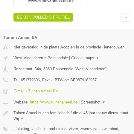
BEKIJK VOLLEDIG PROFIEL
Tuinen Ameel BV
Niet gevestigd in de plaats Acoz en in de provincie Henegouwen.
West-Vlaanderen
»
Passendale
|
Google maps
▼
Rozestraat, 34a
,
8980
Passendale
(
West-Vlaanderen
)
Tel:
051779606
, Fax:
-
, BTW-nr:
BE0879182957
E-mail › Tuinen Ameel BV
Website:
https://www.tuinenameel.be
|
Screenshot
▼
Tuinen Ameel is een familiebedrijf die al 45 jaar tot uw dienst staat.
Wij
▼
afsluiting, landelijke omheining, vijver, zwemvijver, zwembad,