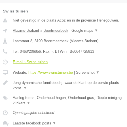
Swins tuinen
Niet gevestigd in de plaats Acoz en in de provincie Henegouwen.
Vlaams-Brabant
»
Boortmeerbeek
|
Google maps
▼
Laarstraat 8
,
3190
Boortmeerbeek
(
Vlaams-Brabant
)
Tel:
0468/206856
, Fax:
-
, BTW-nr:
Be0647725913
E-mail › Swins tuinen
Website:
https://www.swinstuinen.be
|
Screenshot
▼
Jong dynamische familiebedrijf waar de klant op de eerste plaats
komt.
▼
Aanleg terras, Onderhoud hagen, Onderhoud gras, Diepte reiniging
klinkers
▼
Openingstijden onbekend
Laatste facebook posts
▼