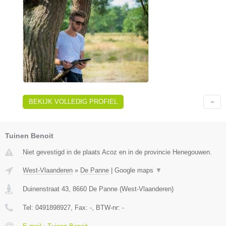
BEKIJK VOLLEDIG PROFIEL
Tuinen Benoit
Niet gevestigd in de plaats Acoz en in de provincie Henegouwen.
West-Vlaanderen
»
De Panne
|
Google maps
▼
Duinenstraat 43
,
8660
De Panne
(
West-Vlaanderen
)
Tel:
0491898927
, Fax:
-
, BTW-nr:
-