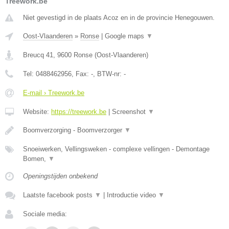
Treework.be
Niet gevestigd in de plaats Acoz en in de provincie Henegouwen.
Oost-Vlaanderen
»
Ronse
|
Google maps
▼
Breucq 41
,
9600
Ronse
(
Oost-Vlaanderen
)
Tel:
0488462956
, Fax:
-
, BTW-nr:
-
E-mail › Treework.be
Website:
https://treework.be
|
Screenshot
▼
Boomverzorging - Boomverzorger
▼
Snoeiwerken, Vellingsweken - complexe vellingen - Demontage
Bomen,
▼
Openingstijden onbekend
Laatste facebook posts
▼
|
Introductie video
▼
Sociale media: