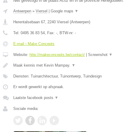
Niet gevestigd in de plaats Acoz en in de provincie Henegouwen.
Antwerpen
»
Viersel
|
Google maps
▼
Herentalsebaan 67
,
2240
Viersel
(
Antwerpen
)
Tel:
0495 36 83 54
, Fax:
-
, BTW-nr:
-
E-mail › Make Concepts
Website:
http://makeconcepts.be/contact/
|
Screenshot
▼
Maak kennis met Kevin Mampay.
▼
Diensten: Tuinarchitectuur, Tuinontwerp, Tuindesign
Er wordt gewerkt op afspraak.
Laatste facebook posts
▼
Sociale media: