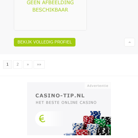
BEKIJK VOLLEDIG PROFIEL
1
2
»
»»