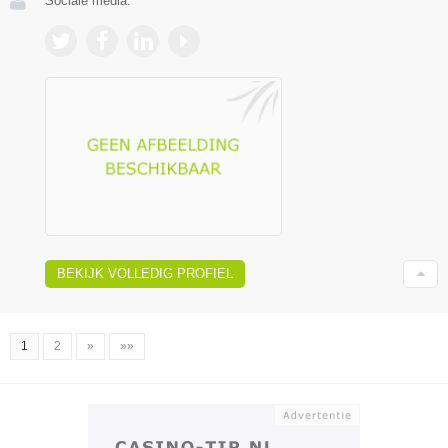
Sociale media:
BEKIJK VOLLEDIG PROFIEL
1
2
»
»»