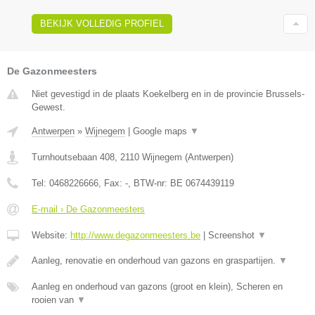
BEKIJK VOLLEDIG PROFIEL
De Gazonmeesters
Niet gevestigd in de plaats Koekelberg en in de provincie Brussels-
Gewest.
Antwerpen
»
Wijnegem
|
Google maps
▼
Turnhoutsebaan 408
,
2110
Wijnegem
(
Antwerpen
)
Tel:
0468226666
, Fax:
-
, BTW-nr:
BE 0674439119
E-mail › De Gazonmeesters
Website:
http://www.degazonmeesters.be
|
Screenshot
▼
Aanleg, renovatie en onderhoud van gazons en graspartijen.
▼
Aanleg en onderhoud van gazons (groot en klein), Scheren en
rooien van
▼