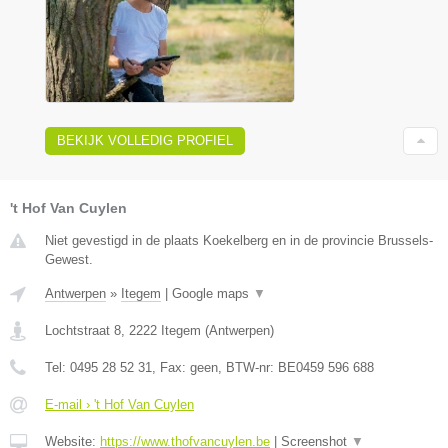
BEKIJK VOLLEDIG PROFIEL
't Hof Van Cuylen
Niet gevestigd in de plaats Koekelberg en in de provincie Brussels-
Gewest.
Antwerpen
»
Itegem
|
Google maps
▼
Lochtstraat 8
,
2222
Itegem
(
Antwerpen
)
Tel:
0495 28 52 31
, Fax:
geen
, BTW-nr:
BE0459 596 688
E-mail › 't Hof Van Cuylen
Website:
https://www.thofvancuylen.be
|
Screenshot
▼