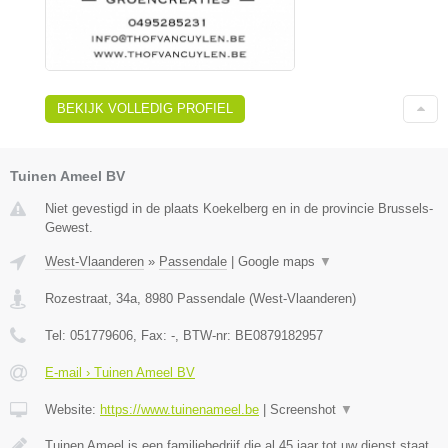
BEKIJK VOLLEDIG PROFIEL
Tuinen Ameel BV
Niet gevestigd in de plaats Koekelberg en in de provincie Brussels-
Gewest.
West-Vlaanderen
»
Passendale
|
Google maps
▼
Rozestraat, 34a
,
8980
Passendale
(
West-Vlaanderen
)
Tel:
051779606
, Fax:
-
, BTW-nr:
BE0879182957
E-mail › Tuinen Ameel BV
Website:
https://www.tuinenameel.be
|
Screenshot
▼
Tuinen Ameel is een familiebedrijf die al 45 jaar tot uw dienst staat.