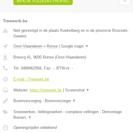
BEKIJK VOLLEDIG PROFIEL
Treework.be
Niet gevestigd in de plaats Koekelberg en in de provincie Brussels-
Gewest.
Oost-Vlaanderen
»
Ronse
|
Google maps
▼
Breucq 41
,
9600
Ronse
(
Oost-Vlaanderen
)
Tel:
0488462956
, Fax:
-
, BTW-nr:
-
E-mail › Treework.be
Website:
https://treework.be
|
Screenshot
▼
Boomverzorging - Boomverzorger
▼
Snoeiwerken, Vellingsweken - complexe vellingen - Demontage
Bomen,
▼
Openingstijden onbekend