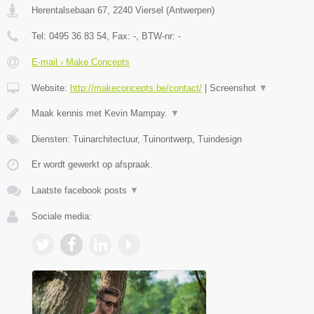
Herentalsebaan 67
,
2240
Viersel
(
Antwerpen
)
Tel:
0495 36 83 54
, Fax:
-
, BTW-nr:
-
E-mail › Make Concepts
Website:
http://makeconcepts.be/contact/
|
Screenshot
▼
Maak kennis met Kevin Mampay.
▼
Diensten: Tuinarchitectuur, Tuinontwerp, Tuindesign
Er wordt gewerkt op afspraak.
Laatste facebook posts
▼
Sociale media: