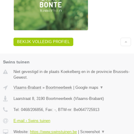
BEKIJK VOLLEDIG PROFIEL
Swins tuinen
Niet gevestigd in de plaats Koekelberg en in de provincie Brussels-
Gewest.
Vlaams-Brabant
»
Boortmeerbeek
|
Google maps
▼
Laarstraat 8
,
3190
Boortmeerbeek
(
Vlaams-Brabant
)
Tel:
0468/206856
, Fax:
-
, BTW-nr:
Be0647725913
E-mail › Swins tuinen
Website:
https://www.swinstuinen.be
|
Screenshot
▼