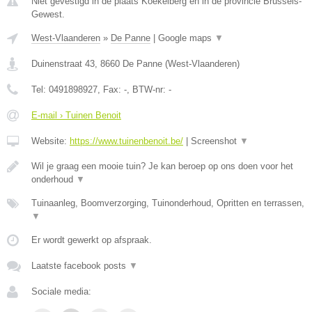
Niet gevestigd in de plaats Koekelberg en in de provincie Brussels-
Gewest.
West-Vlaanderen
»
De Panne
|
Google maps
▼
Duinenstraat 43
,
8660
De Panne
(
West-Vlaanderen
)
Tel:
0491898927
, Fax:
-
, BTW-nr:
-
E-mail › Tuinen Benoit
Website:
https://www.tuinenbenoit.be/
|
Screenshot
▼
Wil je graag een mooie tuin? Je kan beroep op ons doen voor het
onderhoud
▼
Tuinaanleg, Boomverzorging, Tuinonderhoud, Opritten en terrassen,
▼
Er wordt gewerkt op afspraak.
Laatste facebook posts
▼
Sociale media: