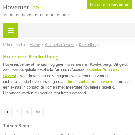
Ik ben een
hovenier
Hovenier
.be
Vind een hovenier bij u in de buurt!
U bent nu hier:
Home
»
Brussels-Gewest
»
Koekelberg
Hovenier Koekelberg
Hovenier.be bevat helaas nog geen
hoveniers in Koekelberg
. Dit geldt
ook voor de gehele provincie Brussels-Gewest (
hovenier Brussels-
Gewest
). Voer bovenaan deze pagina uw postcode in voor de
dichtstbijzijnde hoveniers of ga naar
direct contact met hoveniers
om via
één e-mail in contact te komen met meerdere hoveniers tegelijk.
Hieronder worden nu overige resultaten getoond.
1
2
»
»»
Tuinen Benoit